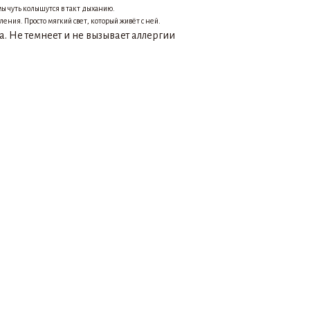
ы чуть колышутся в такт дыханию.
пления. Просто мягкий свет, который живёт с ней.
а. Не темнеет и не вызывает аллергии