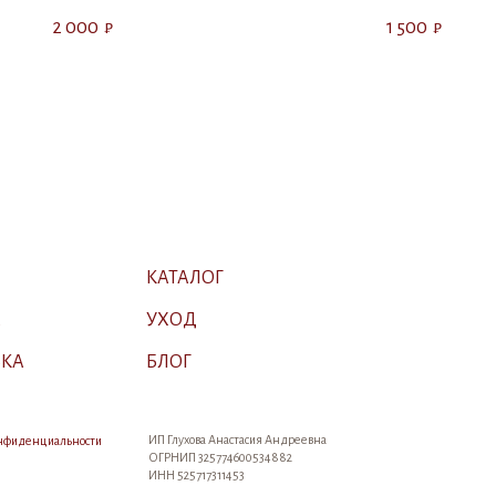
2 000
1 500
₽
₽
КАТАЛОГ
А
УХОД
ВКА
БЛОГ
ИП Глухова Анастасия Андреевна
онфиденциальности
ОГРНИП 325774600534882
ИНН 525717311453