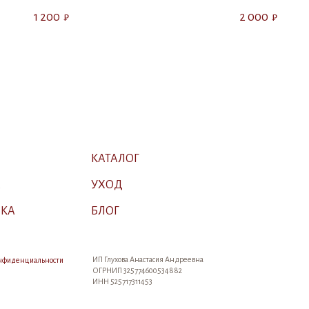
1 200
2 000
₽
₽
КАТАЛОГ
А
УХОД
ВКА
БЛОГ
ИП Глухова Анастасия Андреевна
онфиденциальности
ОГРНИП 325774600534882
ИНН 525717311453