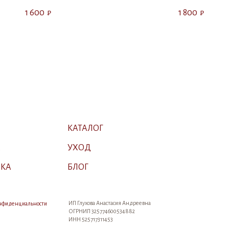
1 600
1 800
₽
₽
КАТАЛОГ
А
УХОД
ВКА
БЛОГ
ИП Глухова Анастасия Андреевна
онфиденциальности
ОГРНИП 325774600534882
ИНН 525717311453