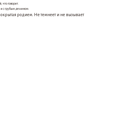
 что говорит.
, и с грубым денимом.
покрытая родием. Не темнеет и не вызывает