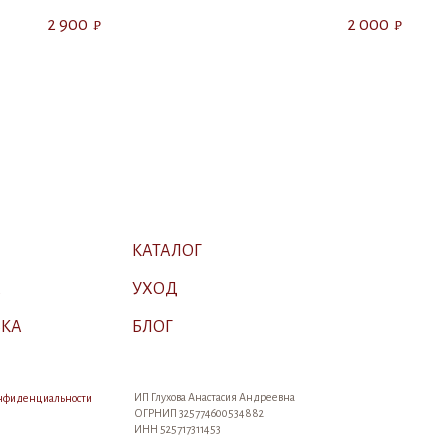
2 900
2 000
₽
₽
КАТАЛОГ
А
УХОД
ВКА
БЛОГ
ИП Глухова Анастасия Андреевна
онфиденциальности
ОГРНИП 325774600534882
ИНН 525717311453